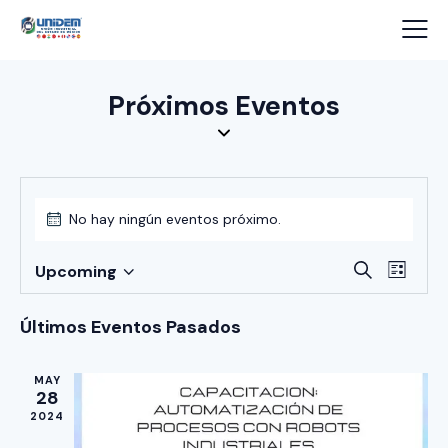
Próximos Eventos
No hay ningún eventos próximo.
B
N
B
Upcoming
L
a
S
ú
u
i
s
v
e
s
s
Últimos Eventos Pasados
c
e
t
l
q
a
a
g
e
u
r
MAY
a
c
28
e
c
2024
c
d
i
i