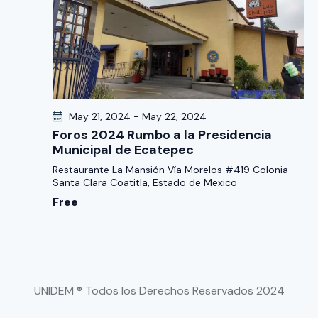
a
s
d
e
E
v
May 21, 2024
-
May 22, 2024
e
Foros 2024 Rumbo a la Presidencia
n
Municipal de Ecatepec
t
Restaurante La Mansión
Vía Morelos #419 Colonia
Santa Clara Coatitla, Estado de Mexico
o
Free
s
UNIDEM ® Todos los Derechos Reservados 2024