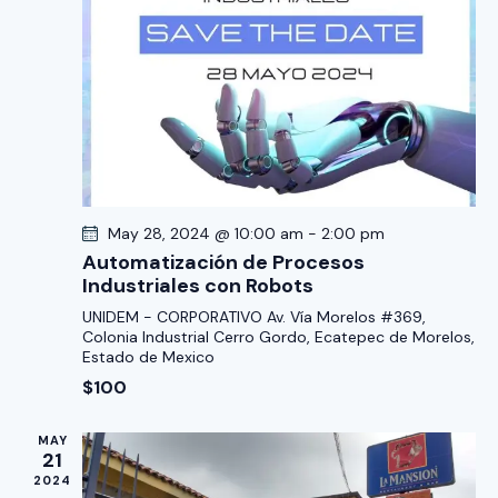
a
ó
o
y
n
n
n
d
a
a
e
r
v
v
f
e
i
e
s
g
c
t
a
h
May 28, 2024 @ 10:00 am
-
2:00 pm
a
c
a
Automatización de Procesos
s
i
Industriales con Robots
.
d
ó
UNIDEM - CORPORATIVO
Av. Vía Morelos #369,
e
d
Colonia Industrial Cerro Gordo, Ecatepec de Morelos,
E
Estado de Mexico
e
v
$100
v
e
i
n
MAY
s
21
t
2024
t
o