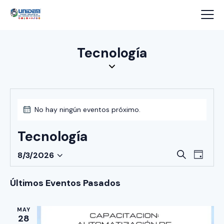
Tecnología
No hay ningún eventos próximo.
Tecnología
B
N
B
8/3/2026
D
a
S
ú
u
í
s
v
e
s
a
Últimos Eventos Pasados
c
e
l
q
a
g
e
u
r
MAY
a
c
28
e