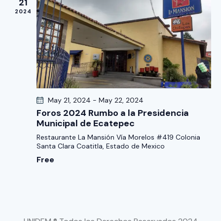
s
21
t
2024
t
o
a
s
d
e
E
v
May 21, 2024
-
May 22, 2024
e
Foros 2024 Rumbo a la Presidencia
n
Municipal de Ecatepec
t
Restaurante La Mansión
Vía Morelos #419 Colonia
Santa Clara Coatitla, Estado de Mexico
o
Free
s