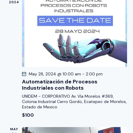
c
2024
c
d
i
i
a
ó
o
y
n
n
n
d
a
a
e
r
v
v
f
e
i
e
s
g
c
t
a
h
May 28, 2024 @ 10:00 am
-
2:00 pm
a
c
a
Automatización de Procesos
s
i
Industriales con Robots
.
d
ó
UNIDEM - CORPORATIVO
Av. Vía Morelos #369,
e
d
Colonia Industrial Cerro Gordo, Ecatepec de Morelos,
E
Estado de Mexico
e
v
$100
v
e
i
n
MAY